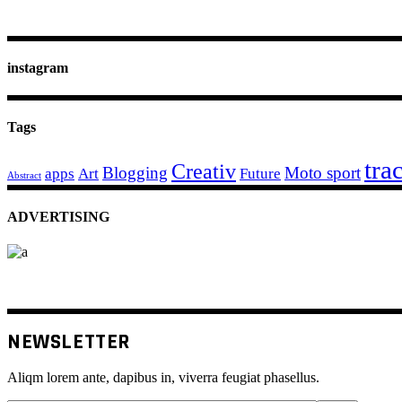
instagram
Tags
tra
Creativ
Blogging
Moto sport
apps
Art
Future
Abstract
ADVERTISING
NEWSLETTER
Aliqm lorem ante, dapibus in, viverra feugiat phasellus.