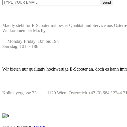
Send
ÜBER MACFLY
Macfly steht für E-Scooter mit bester Qualität und Service aus Österr
Willkommen bei Macfly.
Monday-Friday: 10h bis 19h
Samstag: 10 bis 18h
UNSER SERVICE
Wir bieten nur qualitativ hochwertige E-Scooter an, doch es kann im
STANDORT IN ÖSTERREICH
Kollmayergasse 23
1120 Wien, Österreich
+43 (0) 664 / 2244 2
UNSERE LOCATIONS