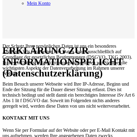
Mein Konto
Der Schutz Ihrer persönlichen Daten ist uns ein besonderes
ERKLÄRUNG ZUR
Anliegen. Wir verarbeiten Ihre Daten daher ausschließlich auf
Grundlage der gesetzlichen Bestimmungen (DSGVO, TKG 2003).
INFORMATIONSPFLICHT
In diesen Datenschutzinformationen informieren wir Sie über die
wichtigsten Aspekte der Datenverarbeitung im Rahmen unserer
(Datenschutzerklärung)
Website.
Beim Besuch unserer Webseite wird Ihre IP-Adresse, Beginn und
Ende der Sitzung für die Dauer dieser Sitzung erfasst. Dies ist
technisch bedingt und stellt damit ein berechtigtes Interesse iSv Art 6
Abs 1 lit f DSGVO dar. Soweit im Folgenden nichts anderes
geregelt wird, werden diese Daten von uns nicht weiterverarbeitet.
KONTAKT MIT UNS
Wenn Sie per Formular auf der Website oder per E-Mail Kontakt mit
uns aufnehmen, werden Ihre angegebenen Daten zwecks