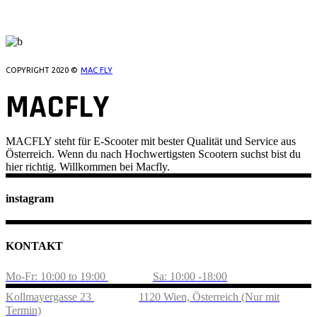
UNSERE LOCATIONS
COPYRIGHT 2020 ©
MAC FLY
MACFLY
MACFLY steht für E-Scooter mit bester Qualität und Service aus
Österreich. Wenn du nach Hochwertigsten Scootern suchst bist du
hier richtig. Willkommen bei Macfly.
instagram
KONTAKT
Mo-Fr: 10:00 to 19:00
Sa: 10:00 -18:00
Kollmayergasse 23
1120 Wien, Österreich (Nur mit
Termin)